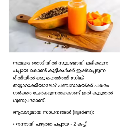
നമ്മുടെ തൊടിയിൽ സുലഭമായി ലഭിക്കുന്ന
പപ്പായ കൊണ്ട് കുട്ടികൾക്ക് ഇഷ്ടപ്പെടുന്ന
രീതിയിൽ ഒരു ഹെൽത്തി ഡ്രിങ്ക്
തയ്യാറാക്കിയാലോ? പഞ്ചസാരയ്ക്ക് പകരം
ശർക്കര ചേർക്കുന്നതുകൊണ്ട് ഇത് കൂടുതൽ
ഗുണപ്രദമാണ്.
ആവശ്യമായ സാധനങ്ങൾ (Ingredients):
• നന്നായി പഴുത്ത പപ്പായ - 2 കപ്പ്