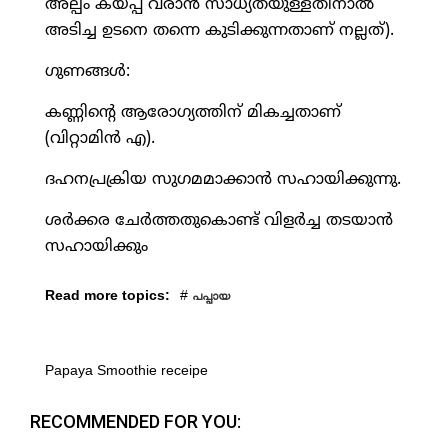
അല്പം കയ്പ്പ് വരാൻ സാധ്യതയുള്ളതിനാൽ
അടിച്ച ഉടനെ തന്നെ കുടിക്കുന്നതാണ് നല്ലത്).
ഗുണങ്ങൾ:
കണ്ണിന്റെ ആരോഗ്യത്തിന് മികച്ചതാണ്
(വിറ്റാമിൻ എ).
ദഹനപ്രക്രിയ സുഗമമാക്കാൻ സഹായിക്കുന്നു.
ശർക്കര ചേർത്തതുകൊണ്ട് വിളർച്ച തടയാൻ
സഹായിക്കും
Read more topics:
#
പപ്പായ
Papaya Smoothie receipe
RECOMMENDED FOR YOU: