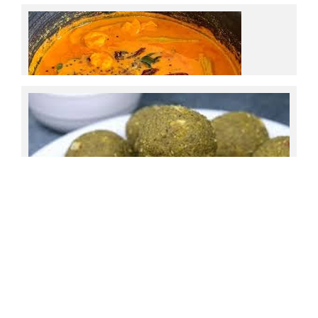
മാംഗോ ഐസ്‌ക്രീം
ചെമ്മീൻ മുരിങ്ങക്ക കറി
ചെറുപയര്‍കൊണ്ട് ഇങ്ങനെ ഉണ്ടാക്കി നോക്കു