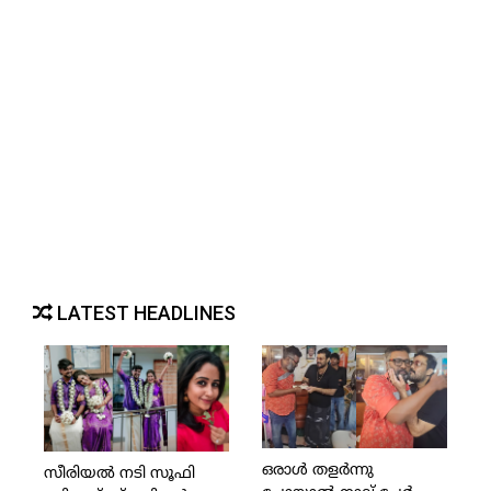
LATEST HEADLINES
ഒരാള്‍ തളര്‍ന്നു
സീരിയല്‍ നടി സൂഫി