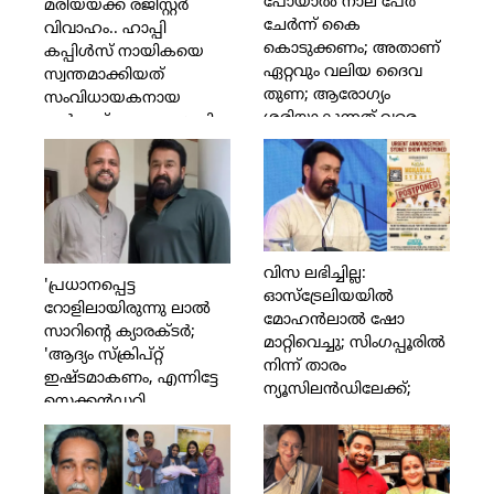
പോയാല്‍ നാല് പേര്‍
മരിയയ്ക്ക് രജിസ്റ്റര്‍
ചേര്‍ന്ന് കൈ
വിവാഹം.. ഹാപ്പി
കൊടുക്കണം; അതാണ്
കപ്പിള്‍സ് നായികയെ
ഏറ്റവും വലിയ ദൈവ
സ്വന്തമാക്കിയത്
തുണ; ആരോഗ്യം
സംവിധായകനായ
ശരിയാകുന്നത് വരെ
ഹര്‍ഷാദ് ചെമ്പകശ്ശേരി
ഞാന്‍ നോക്കിക്കോളാം;
മികച്ച കലാകാരനെ
മലയാളത്തിന് തിരിച്ചു
വേണം; ഉല്ലാസ്
പന്തളത്തിനും
കുടുംബത്തിനും
വിസ ലഭിച്ചില്ല:
ധനസഹായവുമായി
'പ്രധാനപ്പെട്ട
ഓസ്‌ട്രേലിയയില്‍
നടന്‍ ബാല
റോളിലായിരുന്നു ലാല്‍
മോഹന്‍ലാല്‍ ഷോ
സാറിന്റെ ക്യാരക്ടര്‍;
മാറ്റിവെച്ചു; സിംഗപ്പൂരില്‍
'ആദ്യം സ്‌ക്രിപ്റ്റ്
നിന്ന് താരം
ഇഷ്ടമാകണം, എന്നിട്ടേ
ന്യൂസിലന്‍ഡിലേക്ക്;
സെക്കന്‍ഡറി
ആരാധകരോട് ഖേദം
ആര്‍ട്ടിസ്റ്റുകളെക്കുറിച്ച്
പ്രകടിപ്പിച്ച്
ചിന്തിക്കുള്ളൂ' എന്ന്
മോഹന്‍ലാല്‍;
അവര്‍ മറുപടി നല്‍കി;
ചിത്രയ്ക്കും മനോജ് കെ