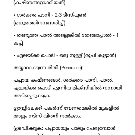
(കഷ്ണങ്ങളാക്കിയത്)
• ശർക്കര പാനി - 2-3 ടീസ്പൂൺ
(മധുരത്തിനനുസരിച്ച്)
• തണുത്ത പാൽ അല്ലെങ്കിൽ തേങ്ങാപ്പാൽ - 1
കപ്പ്
• ഏലയ്ക്ക പൊടി - ഒരു നുള്ള് (രുചി കൂട്ടാൻ)
തയ്യാറാക്കുന്ന രീതി (Preparation):
പപ്പായ കഷ്ണങ്ങൾ, ശർക്കര പാനി, പാൽ,
ഏലയ്ക്ക പൊടി എന്നിവ മിക്സിയിൽ നന്നായി
അടിച്ചെടുക്കുക.
ഗ്ലാസ്സിലേക്ക് പകർന്ന് വേണമെങ്കിൽ മുകളിൽ
അല്പം നട്സ് വിതറി നൽകാം.
(ശ്രദ്ധിക്കുക: പപ്പായയും പാലും ചേരുമ്പോൾ