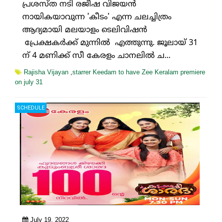
പ്രശസ്ത നടി രജീഷ വിജയൻ
നായികയാവുന്ന 'കീടം' എന്ന ചലച്ചിത്രം
ആദ്യമായി മലയാളം ടെലിവിഷൻ
പ്രേക്ഷകർക്ക് മുന്നിൽ എത്തുന്നു. ജൂലായ് 31
ന് 4 മണിക്ക് സീ കേരളം ചാനലിൽ ച...
Rajisha Vijayan
,
starrer Keedam to have Zee Keralam premiere
on july 31
SCHEDULE
July 19, 2022