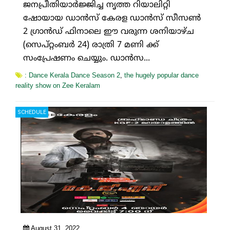
ജനപ്രീതിയാർജ്ജിച്ച നൃത്ത റിയാലിറ്റി
ഷോയായ ഡാൻസ് കേരള ഡാൻസ് സീസൺ
2 ഗ്രാൻഡ് ഫിനാലെ ഈ വരുന്ന ശനിയാഴ്ച
(സെപ്റ്റംബർ 24) രാത്രി 7 മണി ക്ക്
സംപ്രേഷണം ചെയ്യും. ഡാൻസ...
: Dance Kerala Dance Season 2
,
the hugely popular dance
reality show on Zee Keralam
SCHEDULE
August 31, 2022