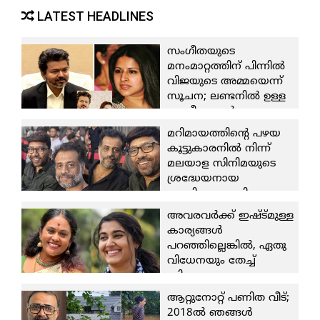
LATEST HEADLINES
സംഗീതയുടെ
മനംമാറ്റത്തിന് പിന്നില്‍
വിജയുടെ അമ്മയെന്ന്
സൂചന; ലണ്ടനില്‍ ഉള്ള
സംഗീത ഉടന്‍
ചെന്നൈയിലെത്തിയേക്കും;
മറിമായത്തിന്റെ പഴയ
വിജയ്ക്കെതിരായ
കൂട്ടുകാരനില്‍ നിന്ന്
വിവാഹമോചന ഹര്‍ജി
മലയാള സിനിമയുടെ
ഭാര്യ പിന്‍വലിച്ചതോടെ
ശ്രദ്ധേയനായ
ചര്‍ച്ചയില്‍ നിറഞ്ഞ് തൃഷ
സംവിധായകനിലേക്കുള്ള
അണ്ണിയ്ക്ക്
യാത്ര; അതിന്
അവരവര്‍ക്ക് ഇഷ്ട്മുള്ള
ഞങ്ങളുണ്ടെന്ന്'
സാക്ഷിയാകാന്‍
കാര്യങ്ങള്‍
ആരാധകര്‍
കഴിഞ്ഞതില്‍ സുഹൃത്ത്
പറഞ്ഞില്ലെങ്കില്‍, ഏതു
8 August 2026
എന്ന നിലയില്‍
വിധേനയും തേച്ച്
സന്തോഷം; ജിയോ
ഒട്ടിക്കുക;എത്രമാത്രം
ബേബിയെ കണ്ട് മുട്ടിയ
നികൃഷ്ട്ടമായി
ആറ്റുനോറ്റ് പണിത വീട്;
സന്തോഷം പങ്കിട്ട്
സംസാരിക്കാമോ
2018ല്‍ ഞങ്ങള്‍
നിയാസ് ബക്കര്‍