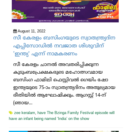
August 11, 2022
സീ കേരളം ബസിംഗയുടെ സ്വാതന്ത്ര്യദിന
എപ്പിസോഡിൽ നവജാത ശിശുവിന്
'ഇന്ത്യ' എന്ന് നാമകരണം
സീ കേരളം ചാനൽ അവതരിപ്പിക്കുന്ന
കുടുംബപ്രേക്ഷകരുടെ മഹോത്സവമായ
ബസിംഗ ഫാമിലി ഫെസ്റ്റിവൽ ഗെയിം ഷോ
ഇന്ത്യയുടെ 75-ാം സ്വാതന്ത്ര്യദിനം അതുല്യമായ
രീതിയിൽ ആഘോഷിക്കും. ആഗസ്റ്റ് 14-ന്
(ഞായ...
zee keralam
,
have The Bzinga Family Festival episode will
have an infant being named ‘India’ on the show