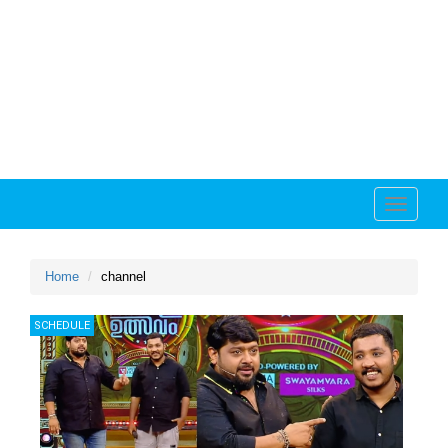
Toggle
navigati
Home
channel
SCHEDULE