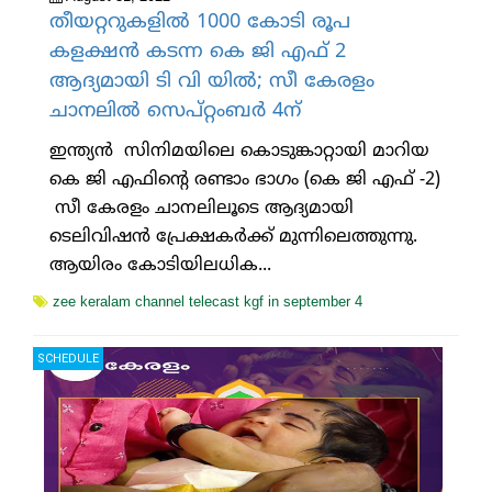
തീയറ്ററുകളിൽ 1000 കോടി രൂപ
കളക്ഷൻ കടന്ന കെ ജി എഫ് 2
ആദ്യമായി ടി വി യിൽ; സീ കേരളം
ചാനലിൽ സെപ്റ്റംബർ 4ന്
ഇന്ത്യൻ സിനിമയിലെ കൊടുങ്കാറ്റായി മാറിയ
കെ ജി എഫിന്റെ രണ്ടാം ഭാഗം (കെ ജി എഫ് -2)
സീ കേരളം ചാനലിലൂടെ ആദ്യമായി
ടെലിവിഷൻ പ്രേക്ഷകർക്ക് മുന്നിലെത്തുന്നു.
ആയിരം കോടിയിലധിക...
zee keralam channel telecast kgf in september 4
SCHEDULE