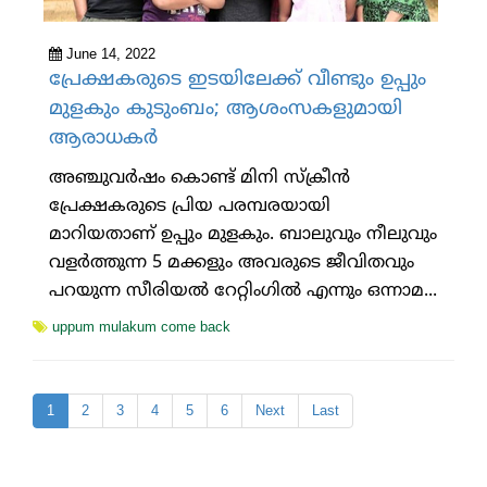
June 14, 2022
പ്രേക്ഷകരുടെ ഇടയിലേക്ക് വീണ്ടും ഉപ്പും
മുളകും കുടുംബം; ആശംസകളുമായി
ആരാധകർ
അഞ്ചുവർഷം കൊണ്ട് മിനി സ്ക്രീൻ
പ്രേക്ഷകരുടെ പ്രിയ പരമ്പരയായി
മാറിയതാണ് ഉപ്പും മുളകും. ബാലുവും നീലുവും
വളർത്തുന്ന 5 മക്കളും അവരുടെ ജീവിതവും
പറയുന്ന സീരിയൽ റേറ്റിംഗിൽ എന്നും ഒന്നാമ...
uppum mulakum come back
1
2
3
4
5
6
Next
Last