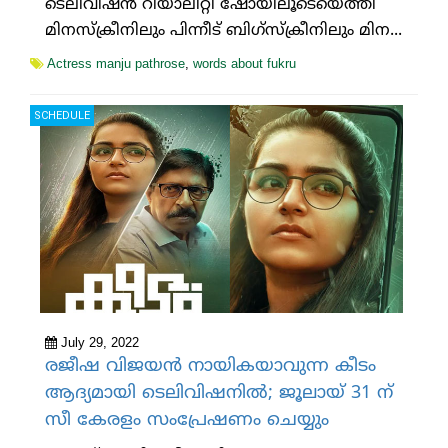
ടെലിവിഷന്‍ റിയാലിറ്റി ഷോയിലൂടെയെത്തി
മിനസ്‌ക്രീനിലും പിന്നീട് ബിഗ്സ്‌ക്രീനിലും മിന...
Actress manju pathrose
,
words about fukru
SCHEDULE
July 29, 2022
രജീഷ വിജയൻ നായികയാവുന്ന കീടം
ആദ്യമായി ടെലിവിഷനിൽ; ജൂലായ് 31 ന്
സീ കേരളം സംപ്രേഷണം ചെയ്യും