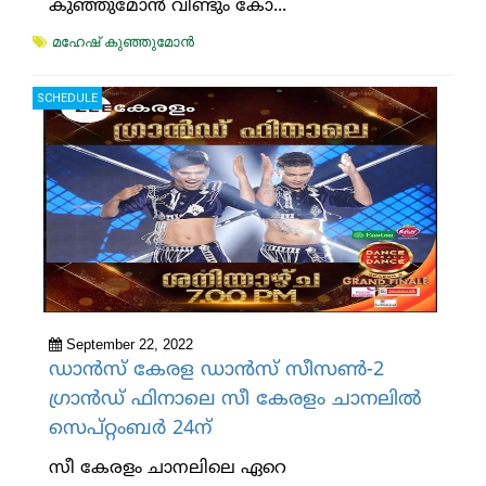
കുഞ്ഞുമോന്‍ വീണ്ടും കോ...
മഹേഷ് കുഞ്ഞുമോന്‍
SCHEDULE
September 22, 2022
ഡാൻസ് കേരള ഡാൻസ് സീസൺ-2
ഗ്രാൻഡ് ഫിനാലെ സീ കേരളം ചാനലിൽ
സെപ്റ്റംബർ 24ന്
സീ കേരളം ചാനലിലെ ഏറെ