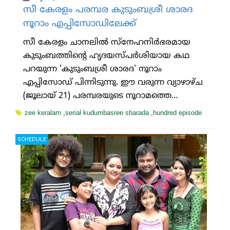
സീ കേരളം പരമ്പര കുടുംബശ്രീ ശാരദ
നൂറാം എപ്പിസോഡിലേക്ക്
സീ കേരളം ചാനലിൽ സ്നേഹനിർഭരമായ
കുടുംബത്തിന്റെ ഹൃദയസ്പർശിയായ കഥ
പറയുന്ന 'കുടുംബശ്രീ ശാരദ' നൂറാം
എപ്പിസോഡ് പിന്നിടുന്നു. ഈ വരുന്ന വ്യാഴാഴ്ച
(ജൂലായ് 21) പരമ്പരയുടെ നൂറാമത്തെ...
zee keralam
,
serial kudumbasree sharada
,
hundred episode
SCHEDULE