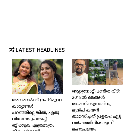
LATEST HEADLINES
ആറ്റുനോറ്റ് പണിത വീട്;
2018ല്‍ ഞങ്ങള്‍
അവരവര്‍ക്ക് ഇഷ്ട്മുള്ള
താമസിക്കുന്നതിനു
കാര്യങ്ങള്‍
മുന്‍പ് കയറി
പറഞ്ഞില്ലെങ്കില്‍, ഏതു
താമസിച്ചത് പ്രളയം; എട്ട്
വിധേനയും തേച്ച്
വര്‍ഷത്തിനിടെ മൂന്ന്
ഒട്ടിക്കുക;എത്രമാത്രം
മഹാപ്രളയം
നികൃഷ്ട്ടമായി