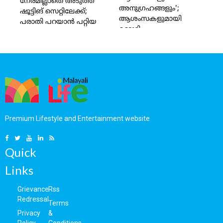
നേരമില്ലാതെ അടുത്ത
അനുഗ്രഹങ്ങളും';
ഷൂട്ടിങ് സെറ്റിലേക്ക്;
ആശംസകളുമായി
പരാതി പറയാന്‍ പറ്റിയ
മമ്മൂട്ടി
വിഷയമാണെങ്കിലും,
ഇതില്‍ അനുഗ്രഹീത;41
മണിക്കൂര്‍ നിര്‍ത്താതെ
ജോലി ഉറക്കമില്ലാത്ത
ദിവസങ്ങള്‍; കീര്‍ത്തി
സുരേഷിന്റെ വാക്കുകള്‍
ചര്‍ച്ചയാകുമ്പോള്‍
Premium Lifestyle and Entertainment website
Quick
Links
Grievance
Rss
Redressal
Terms
Privacy
&
Policy
Conditions