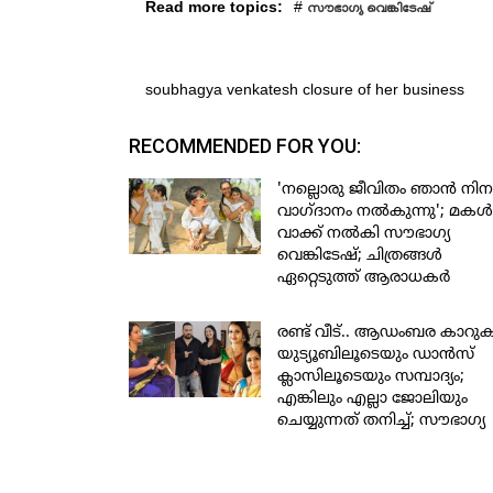
Read more topics:
#
സൗഭാഗ്യ വെങ്കിടേഷ്
soubhagya venkatesh closure of her business
RECOMMENDED FOR YOU:
'നല്ലൊരു ജീവിതം ഞാന്‍ നിനക
വാഗ്ദാനം നല്‍കുന്നു'; മകള്‍ക
വാക്ക് നല്‍കി സൗഭാഗ്യ
വെങ്കിടേഷ്; ചിത്രങ്ങള്‍
ഏറ്റെടുത്ത് ആരാധകര്‍
രണ്ട് വീട്.. ആഡംബര കാറുകള
യുട്യൂബിലൂടെയും ഡാന്‍സ്
ക്ലാസിലൂടെയും സമ്പാദ്യം;
എങ്കിലും എല്ലാ ജോലിയും
ചെയ്യുന്നത് തനിച്ച്; സൗഭാഗ്യ
നമ്മള്‍ വിചാരിക്കുന്ന പോലെ
സമ്പന്നരല്ല