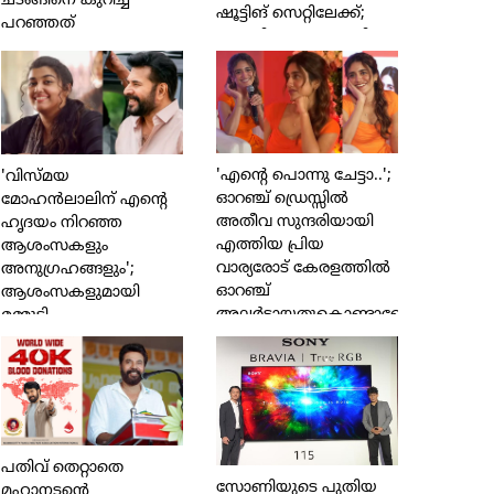
ചടങ്ങിനെ കുറിച്ച്
ഷൂട്ടിങ് സെറ്റിലേക്ക്;
പറഞ്ഞത്
പരാതി പറയാന്‍ പറ്റിയ
ഓര്‍മ്മയുണ്ടോ?
വിഷയമാണെങ്കിലും,
ധ്യാനിനോട്
ഇതില്‍ അനുഗ്രഹീത;41
കരുതിയിരുന്നോളാന്‍
മണിക്കൂര്‍ നിര്‍ത്താതെ
സോഷ്യല്‍മീഡിയ;
ജോലി ഉറക്കമില്ലാത്ത
നീയും 'തുന്നി' വെച്ചോ
ദിവസങ്ങള്‍; കീര്‍ത്തി
ഒരെണ്ണമെന്ന്
സുരേഷിന്റെ വാക്കുകള്‍
'എന്റെ പൊന്നു ചേട്ടാ..';
'വിസ്മയ
കമെന്റുകള്‍; ട്രോള്‍
ചര്‍ച്ചയാകുമ്പോള്‍
ഓറഞ്ച് ഡ്രെസ്സില്‍
മോഹന്‍ലാലിന് എന്റെ
അതിരുവിട്ടതോടെ ചുട്ട
അതീവ സുന്ദരിയായി
ഹൃദയം നിറഞ്ഞ
മറുപടിയുമായി നടന്‍
എത്തിയ പ്രിയ
ആശംസകളും
വാര്യരോട് കേരളത്തില്‍
അനുഗ്രഹങ്ങളും';
ഓറഞ്ച്
ആശംസകളുമായി
അലര്‍ട്ടായതുകൊണ്ടാണോ
മമ്മൂട്ടി
ഈ വസ്ത്രം എന്ന്
യുട്യൂബറുടെ ചോദ്യം;
അതിരുവിട്ട ചോദ്യത്തിന്
ഉരുളയ്ക്ക് ഉപ്പേരി
പോലെ മറുപടിയുമായി
താരം
പതിവ് തെറ്റാതെ
സോണിയുടെ പുതിയ
മഹാനടന്റെ