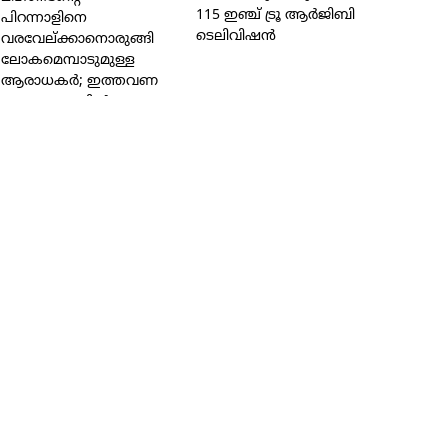
115 ഇഞ്ച് ട്രൂ ആര്‍ജിബി
പിറന്നാളിനെ
ടെലിവിഷന്‍
വരവേല്ക്കാനൊരുങ്ങി
ലോകമെമ്പാടുമുള്ള
ആരാധകര്‍; ഇത്തവണ
രക്തദാനത്തില്‍
പങ്കെടുക്കുക 17
രാജ്യങ്ങളിലായി 40,000
പേര്‍