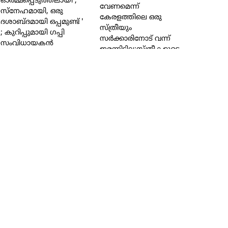
ഓര്‍മ്മപ്പെടുത്തലായി ,
വേണമെന്ന്
സ്നേഹമായി, ഒരു
കേരളത്തിലെ ഒരു
ദശാബ്ദമായി ഒപ്പമുണ്ട് '
സ്ത്രീയും
; കുറിപ്പുമായി ഗപ്പി
സര്‍ക്കാരിനോട് വന്ന്
സംവിധായകന്‍
ഇരന്നിട്ടില്ല;സ്ത്രീകളുടെ
വോട്ട് മേടിച്ച ശേഷം
കിട്ടിയ സൗജന്യം
ഉപയോഗിക്കുന്ന
ജനങ്ങളെ
കുറ്റപ്പെടുത്തുന്നതില്‍
എന്ത് കാര്യമാണുള്ളത്;
കുറിപ്പുമായി സന്തോഷ്
പണ്ഡിറ്റ്