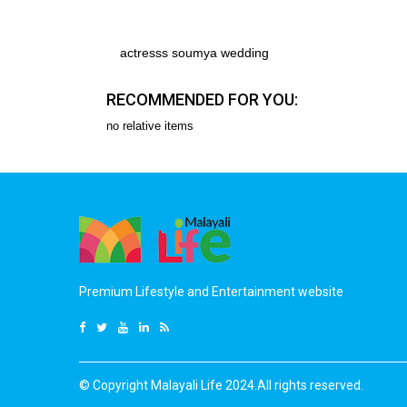
actresss soumya wedding
RECOMMENDED FOR YOU:
no relative items
Premium Lifestyle and Entertainment website
© Copyright Malayali Life 2024.All rights reserved.