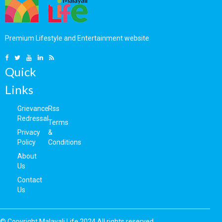
ആരാധകരുള്ള 'ഹെലന്‍
ഓഫ് സ്പാര്‍ട്ട'
വ്ലോഗര്‍ക്ക്
എം.വി.ഡിയുടെ പ്രഹരം;
Premium Lifestyle and Entertainment website
ഡ്രൈവിങ് ലൈസന്‍സ്
മൂന്ന് മാസത്തേക്ക്
റദ്ദാക്കി
Quick
Links
Grievance
Rss
Redressal
Terms
Privacy
&
Policy
Conditions
About
Us
Contact
Us
© Copyright Malayali Life 2024.All rights reserved.