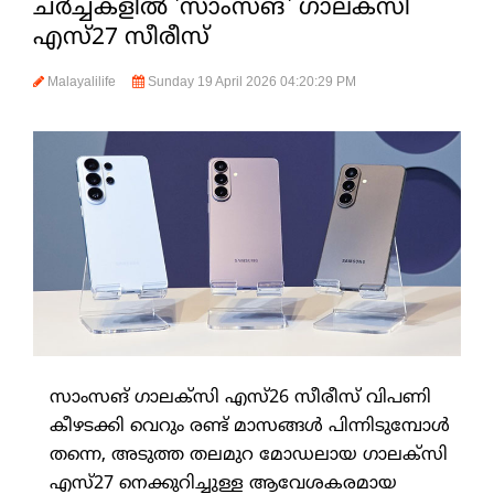
ചര്‍ച്ചകളില്‍ 'സാംസങ്' ഗാലക്സി
എസ്27 സീരീസ്
Malayalilife
Sunday 19 April 2026 04:20:29 PM
സാംസങ് ഗാലക്സി എസ്26 സീരീസ് വിപണി
കീഴടക്കി വെറും രണ്ട് മാസങ്ങള്‍ പിന്നിടുമ്പോള്‍
തന്നെ, അടുത്ത തലമുറ മോഡലായ ഗാലക്സി
എസ്27 നെക്കുറിച്ചുള്ള ആവേശകരമായ