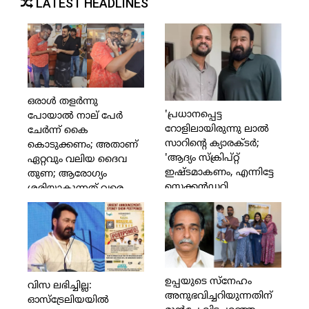
LATEST HEADLINES
ഒരാള്‍ തളര്‍ന്നു
'പ്രധാനപ്പെട്ട
പോയാല്‍ നാല് പേര്‍
റോളിലായിരുന്നു ലാല്‍
ചേര്‍ന്ന് കൈ
സാറിന്റെ ക്യാരക്ടര്‍;
കൊടുക്കണം; അതാണ്
'ആദ്യം സ്‌ക്രിപ്റ്റ്
ഏറ്റവും വലിയ ദൈവ
ഇഷ്ടമാകണം, എന്നിട്ടേ
തുണ; ആരോഗ്യം
സെക്കന്‍ഡറി
ശരിയാകുന്നത് വരെ
ആര്‍ട്ടിസ്റ്റുകളെക്കുറിച്ച്
ഞാന്‍ നോക്കിക്കോളാം;
ചിന്തിക്കുള്ളൂ' എന്ന്
മികച്ച കലാകാരനെ
അവര്‍ മറുപടി നല്‍കി;
മലയാളത്തിന് തിരിച്ചു
അങ്ങനെ വിളിച്ചത്
വേണം; ഉല്ലാസ്
എനിക്ക് ഇഷ്ടമായില്ല,
പന്തളത്തിനും
ഞാന്‍ ആ പ്രൊജക്ടില്‍
കുടുംബത്തിനും
ഉപ്പയുടെ സ്നേഹം
വിസ ലഭിച്ചില്ല:
നിന്ന് പിന്മാറി';
ധനസഹായവുമായി
അനുഭവിച്ചറിയുന്നതിന്
ഓസ്‌ട്രേലിയയില്‍
വെളിപ്പെടുത്തി ജൂഡ്
നടന്‍ ബാല