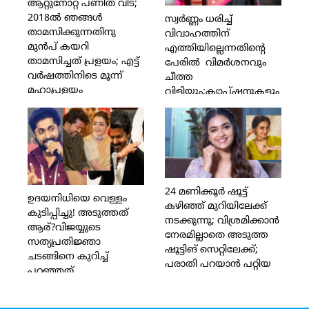
സന്തോഷം പങ്കിട്ട്
ആറ്റുനോറ്റ് പണിത വീട്;
ചെയ്തത്? വല്ല
നിയാസ് ബക്കര്‍
2018ല്‍ ഞങ്ങള്‍
പണിക്കും പോയി
സ്വര്‍ണ്ണം ധരിച്ച്
താമസിക്കുന്നതിനു
കുടുംബം പോറ്റാന്‍
വിവാഹത്തിന്
മുന്‍പ് കയറി
നോക്ക്'; വിസ്മയ്ക്ക്
എത്തിയില്ലെന്നതിന്റെ
താമസിച്ചത് പ്രളയം; എട്ട്
പിന്തുണയുമായി സീമ ജി
പേരില്‍ വിമര്‍ശനവും
വര്‍ഷത്തിനിടെ മൂന്ന്
നായര്‍
ചീത്ത
മഹാപ്രളയം
വിളിയും;ക്യാപ്ഷനുകളും
എത്തിയതോടെ താമസം
തമ്പ്‌നെയില്‍
ഫ്‌ളാറ്റിലേക്ക് മാറ്റി;
ഫോട്ടോകളും കാരണം
ഇത്തവണ
അഹങ്കാരി പട്ടം;പല
ശാരിരികമായി
സിറ്റുവേഷനിലും
ബാധിച്ചിട്ടില്ലെങ്കിലും
അഡ്ജസ്റ്റ് ചെയ്ത്
മാനസികമായി
നിന്നു;നടി ഗൗരി കൃഷ്ണ
തളര്‍ത്തി; വീട്ടില്‍
24 മണിക്കൂര്‍ ഷൂട്ട്
പങ്ക് വച്ചത്
ഉദയനിധിയെ വെള്ളം
വെളളം
കഴിഞ്ഞ് മുറിയിലേക്ക്
കുടിപ്പിച്ചു! അടുത്തത്
കയറിയതിനെക്കുറിച്ച്
നടക്കുന്നു; വിശ്രമിക്കാന്‍
ആര്?വിജയ്യുടെ
നടന്‍ പ്രശാന്ത്
നേരമില്ലാതെ അടുത്ത
സത്യപ്രതിജ്ഞാ
അലക്‌സാണ്ടര്‍
ഷൂട്ടിങ് സെറ്റിലേക്ക്;
ചടങ്ങിനെ കുറിച്ച്
പരാതി പറയാന്‍ പറ്റിയ
പറഞ്ഞത്
വിഷയമാണെങ്കിലും,
ഓര്‍മ്മയുണ്ടോ?
ഇതില്‍ അനുഗ്രഹീത;41
ധ്യാനിനോട്
മണിക്കൂര്‍ നിര്‍ത്താതെ