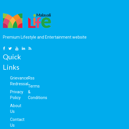
കരുതിയിരുന്നോളാന്‍
ജോലി ഉറക്കമില്ലാത്ത
സോഷ്യല്‍മീഡിയ; നീയും
ദിവസങ്ങള്‍; കീര്‍ത്തി
'തുന്നി' വെച്ചോ
സുരേഷിന്റെ വാക്കുകള്‍
ഒരെണ്ണമെന്ന്
ചര്‍ച്ചയാകുമ്പോള്‍
കമെന്റുകള്‍; ട്രോള്‍
അതിരുവിട്ടതോടെ ചുട്ട
Premium Lifestyle and Entertainment website
മറുപടിയുമായി നടന്‍
Quick
Links
Grievance
Rss
Redressal
Terms
Privacy
&
Policy
Conditions
About
Us
Contact
Us