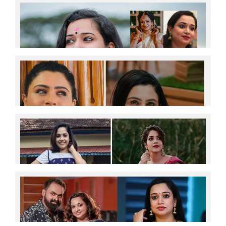
സ്വര്‍ണ്ണം ധരിച്ച് വിവാഹത്തിന് എത്തിയില്ലെന്നതിന്റെ
പേരില്‍ വിമര്‍ശനവും ചീത്ത
വിളിയും;ക്യാപ്ഷനുകളും തമ്പ്‌നെയില്‍ ഫോട്ടോകളും
കാരണം അഹങ്കാരി പട്ടം;പല സിറ്റുവേഷനിലും
അഡ്ജസ്റ്റ് ചെയ്ത് നിന്നു;നടി ഗൗരി കൃഷ്ണ പങ്ക്
വച്ചത്
മാസത്തില്‍ വളരെ കുറച്ച് ദിവസങ്ങള്‍ മാത്രം
ചിത്രീകരണം; ബാക്കി ദിവസങ്ങളില്‍ ജോലിയില്ലാതെ
ഇരിക്കേണ്ടി വന്നത് മാനസികമായി
ബുദ്ധിമുട്ടുണ്ടാക്കി;പുതിയ കഥാപാത്രങ്ങളിലൂടെ
തന്റെ കഴിവ് തെളിയിക്കാനും ആഗ്രഹിക്കുന്നു;
ഏഷ്യാനെറ്റിലെ പത്തരമാറ്റില്‍ നിന്നും
ബിഗ് ബോസ് സീസണ്‍ എട്ടിലേക്ക് ഇല്ല;
മാറിയതിനെക്കുറിച്ച് ജലജയായി എത്തുന്ന സ്മിത
അഭ്യൂഹങ്ങള്‍ക്ക് വിരാമമിട്ട് നടി അമൃത നായര്‍;
സാമുവലിന് പറയാനുള്ളത്
പരമ്പരയില്‍ നിന്ന് പിന്മാറിയത് വ്യക്തിപരമായ