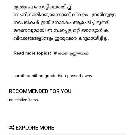
മൃതദേഹം നാട്ടിലെത്തിച്ച്
സംസ്‌കാരിക്കുമെന്നാണ് വിവരം. ഇതിനുള്ള
നടപടികള്‍ ഇതിനോടകം ആരംഭിച്ചിട്ടുണ്ട്.
മരണവുമായി ബന്ധപ്പെട്ട മറ്റ് ഔദ്യോഗിക
വിവരങ്ങളൊന്നും ഇതുവരെ ലഭ്യമായിട്ടില്ല.
Read more topics:
#
ശരത് ഉണ്ണിത്താന്‍
sarath unnithan gunda binu passed away
RECOMMENDED FOR YOU:
no relative items
EXPLORE MORE