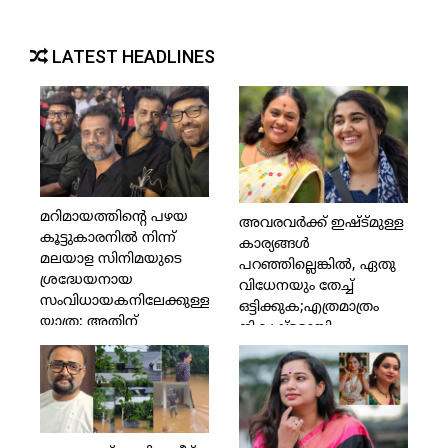
LATEST HEADLINES
മറിമായത്തിന്റെ പഴയ
അവരവര്‍ക്ക് ഇഷ്ട്മുള്ള
കൂട്ടുകാരനില്‍ നിന്ന്
കാര്യങ്ങള്‍
മലയാള സിനിമയുടെ
പറഞ്ഞില്ലെങ്കില്‍, ഏതു
ശ്രദ്ധേയനായ
വിധേനയും തേച്ച്
സംവിധായകനിലേക്കുള്ള
ഒട്ടിക്കുക;എത്രമാത്രം
യാത്ര; അതിന്
നികൃഷ്ട്ടമായി
സാക്ഷിയാകാന്‍
സംസാരിക്കാമോ
കഴിഞ്ഞതില്‍ സുഹൃത്ത്
അത്രയും
എന്ന നിലയില്‍
സംസാരിക്കുക;ഇത്രയധികം
സന്തോഷം; ജിയോ
വലിച്ചു കീറാന്‍ ഈ
ബേബിയെ കണ്ട് മുട്ടിയ
മോള്‍ എന്താണ്