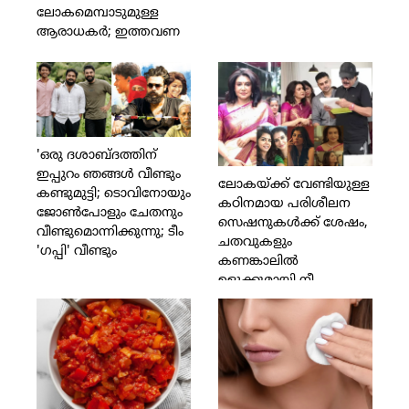
ലോകമെമ്പാടുമുള്ള
ആരാധകര്‍; ഇത്തവണ
രക്തദാനത്തില്‍
പങ്കെടുക്കുക 17
രാജ്യങ്ങളിലായി 40,000
പേര്‍
'ഒരു ദശാബ്ദത്തിന്
ഇപ്പുറം ഞങ്ങള്‍ വീണ്ടും
ലോകയ്ക്ക് വേണ്ടിയുള്ള
കണ്ടുമുട്ടി; ടൊവിനോയും
കഠിനമായ പരിശീലന
ജോണ്‍പോളും ചേതനും
സെഷനുകള്‍ക്ക് ശേഷം,
വീണ്ടുമൊന്നിക്കുന്നു; ടീം
ചതവുകളും
'ഗപ്പി' വീണ്ടും
കണങ്കാലില്‍
ഉളുക്കുമായി നീ
വീട്ടിലേക്ക് വന്ന
ദിവസങ്ങളാണ്
അമ്മയെന്ന നിലയില്‍
ഓര്‍ക്കുന്നത്;ക്രാഫ്റ്റിനോടുള്ള
നിന്റെ സമര്‍പ്പണവും
അച്ചടക്കവും