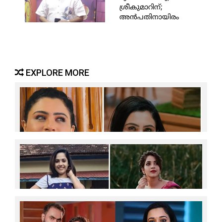
ശ്രീകുമാറിന്;
അന്‍പതിനായിരം
രൂപയും പ്രശസ്തി
പത്രവും അടങ്ങുന്ന
പുരസ്‌കാരം
സമ്മാനിക്കുക ഈ
മാസം 20ന്
EXPLORE MORE
മാസത്തില്‍ വളരെ കുറച്ച് ദിവസങ്ങള്‍ മാത്രം
ചിത്രീകരണം; ബാക്കി ദിവസങ്ങളില്‍ ജോലിയില്ലാതെ
ഇരിക്കേണ്ടി വന്നത് മാനസികമായി
ബുദ്ധിമുട്ടുണ്ടാക്കി;പുതിയ കഥാപാത്രങ്ങളിലൂടെ
തന്റെ കഴിവ് തെളിയിക്കാനും ആഗ്രഹിക്കുന്നു;
ഏഷ്യാനെറ്റിലെ പത്തരമാറ്റില്‍ നിന്നും
ബിഗ് ബോസ് സീസണ്‍ എട്ടിലേക്ക് ഇല്ല;