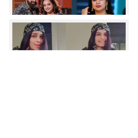
മാറിയതിനെക്കുറിച്ച് ജലജയായി എത്തുന്ന സ്മിത
അഭ്യൂഹങ്ങള്‍ക്ക് വിരാമമിട്ട് നടി അമൃത നായര്‍;
സാമുവലിന് പറയാനുള്ളത്
പരമ്പരയില്‍ നിന്ന് പിന്മാറിയത് വ്യക്തിപരമായ
കാരണങ്ങളാല്‍
എന്ത് പറഞ്ഞാലും മിണ്ടാതിരിക്കുന്ന
ചിന്താശേഷിയില്ലാത്ത ഒരാളായി ജീവിക്കാന്‍ പറ്റില്ല;
അദ്ദേഹം വളരെ നല്ല മനുഷ്യന്‍; എന്നാല്‍
അദ്ദേഹത്തിന്റെ ഇഷ്ടങ്ങള്‍ വേറെയാണ്;ഫൈറ്റ്
ചെയ്യാന്‍ നോക്കിയപ്പോഴെല്ലാം കൂടുതല്‍ വഷളായി;
നമ്മള്‍ ഒന്ന് എന്ന സംഭവം കിട്ടിയില്ല; വേര്‍പിരിയലിനെ
'ഫുള്‍ കൈ ഇനി ഇടാന്‍ പാടില്ല.. വേദനയാണ്..
കുറിച്ച് മനസ്സ് തുറന്ന് ഗൗരി കൃഷ്ണ
അതുകൊണ്ട് പുതിയ സല്‍വാര്‍..'; 'കയ്യിൽ നീണ്ട
ബാൻഡേജ് ചുറ്റി വൈകാശി തിങ്കളിറങ്ങും' എന്ന
ഗാനത്തിന് എല്ലാം മറന്ന് നൃത്തം ചെയ്യുന്ന രേണു;
കൈയ്യടിച്ച് ആരാധകര്‍