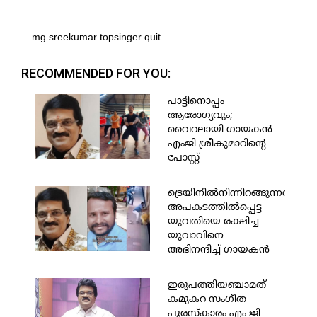
mg sreekumar topsinger quit
RECOMMENDED FOR YOU:
പാട്ടിനൊപ്പം
ആരോഗ്യവും;
വൈറലായി ഗായകന്‍
എംജി ശ്രീകുമാറിന്റെ
പോസ്റ്റ്
ട്രെയിനില്‍നിന്നിറങ്ങുന്നതിനിട
അപകടത്തില്‍പ്പെട്ട
യുവതിയെ രക്ഷിച്ച
യുവാവിനെ
അഭിനന്ദിച്ച് ഗായകന്‍
എം.ജി ശ്രീകുമാര്‍
ഇരുപത്തിയഞ്ചാമത്
കമുകറ സംഗീത
പുരസ്‌കാരം എം ജി