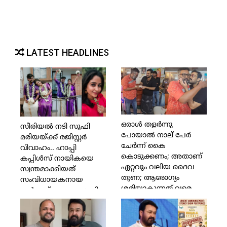
LATEST HEADLINES
ഒരാള്‍ തളര്‍ന്നു
സീരിയല്‍ നടി സൂഫി
പോയാല്‍ നാല് പേര്‍
മരിയയ്ക്ക് രജിസ്റ്റര്‍
ചേര്‍ന്ന് കൈ
വിവാഹം.. ഹാപ്പി
കൊടുക്കണം; അതാണ്
കപ്പിള്‍സ് നായികയെ
ഏറ്റവും വലിയ ദൈവ
സ്വന്തമാക്കിയത്
തുണ; ആരോഗ്യം
സംവിധായകനായ
ശരിയാകുന്നത് വരെ
ഹര്‍ഷാദ് ചെമ്പകശ്ശേരി
ഞാന്‍ നോക്കിക്കോളാം;
മികച്ച കലാകാരനെ
മലയാളത്തിന് തിരിച്ചു