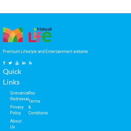
കാറ്ററിങ്
നോക്കുമ്പോള്‍,
തിരുവനന്തപുരത്തുകാര്‍ക്ക്
അങ്ങയുടെ ഒരു അംശം
പ്രിയയിലൂടെ മനസും
കാണാന്‍ കഴിയുന്നു; ഉപ്പ
വയറും
വേര്‍പിരിഞ്ഞ് 9 വര്‍ഷം
നിറയ്ക്കുന്നതിങ്ങനെ
പിന്നിടുമ്പോള്‍
കുറിപ്പുമായി ഷംനാ
കാസിം..
Premium Lifestyle and Entertainment website
Quick
Links
Grievance
Rss
Redressal
Terms
Privacy
&
Policy
Conditions
About
Us