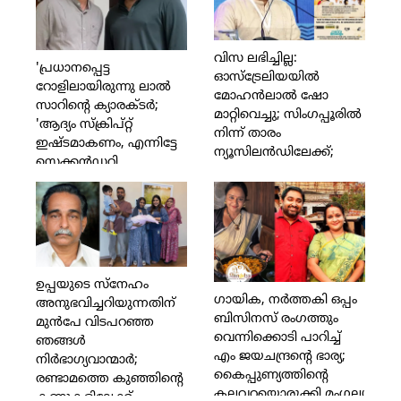
വേണം; ഉല്ലാസ്
പന്തളത്തിനും
കുടുംബത്തിനും
വിസ ലഭിച്ചില്ല:
ധനസഹായവുമായി
'പ്രധാനപ്പെട്ട
ഓസ്‌ട്രേലിയയില്‍
നടന്‍ ബാല
റോളിലായിരുന്നു ലാല്‍
മോഹന്‍ലാല്‍ ഷോ
സാറിന്റെ ക്യാരക്ടര്‍;
മാറ്റിവെച്ചു; സിംഗപ്പൂരില്‍
'ആദ്യം സ്‌ക്രിപ്റ്റ്
നിന്ന് താരം
ഇഷ്ടമാകണം, എന്നിട്ടേ
ന്യൂസിലന്‍ഡിലേക്ക്;
സെക്കന്‍ഡറി
ആരാധകരോട് ഖേദം
ആര്‍ട്ടിസ്റ്റുകളെക്കുറിച്ച്
പ്രകടിപ്പിച്ച്
ചിന്തിക്കുള്ളൂ' എന്ന്
മോഹന്‍ലാല്‍;
അവര്‍ മറുപടി നല്‍കി;
ചിത്രയ്ക്കും മനോജ് കെ
അങ്ങനെ വിളിച്ചത്
ജയനും കിട്ടിയ വിസ
എനിക്ക് ഇഷ്ടമായില്ല,
മോഹന്‍ലാലിന് മാത്രം
ഞാന്‍ ആ പ്രൊജക്ടില്‍
നിഷേധിച്ചു;
ഉപ്പയുടെ സ്നേഹം
നിന്ന് പിന്മാറി';
ഗായിക, നര്‍ത്തകി ഒപ്പം
ഓസട്രേലിയയിലെ
അനുഭവിച്ചറിയുന്നതിന്
വെളിപ്പെടുത്തി ജൂഡ്
ബിസിനസ് രംഗത്തും
പ്രവാസി മലയാളികള്‍ക്ക്
മുന്‍പേ വിടപറഞ്ഞ
ആന്റണി ജോസഫ്
വെന്നിക്കൊടി പാറിച്ച്
നിരാശ; എന്തുകൊണ്ട്
ഞങ്ങള്‍
എം ജയചന്ദ്രന്റെ ഭാര്യ;
ലാലിന് ഓസ്ട്രേലിയയില്‍
നിര്‍ഭാഗ്യവാന്മാര്‍;
കൈപ്പുണ്യത്തിന്റെ
പോകാനായില്ല? കാരണം
രണ്ടാമത്തെ കുഞ്ഞിന്റെ
കലവറയൊരുക്കി മംഗല്യ
അജ്ഞാതം!
കണ്ണുകളിലേക്ക്