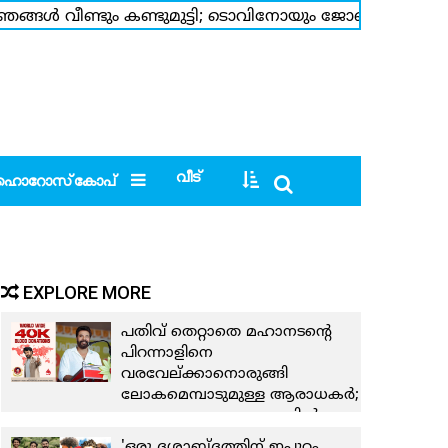
്ങള്‍ വീണ്ടും കണ്ടുമുട്ടി; ടൊവിനോയും ജോണ്‍പോളും ചേതനും
്‍പ്പണവും അച...
>>>
തക്കാളി സ്റ്റ്യൂ
>>>
വീട്
ഹൊറോസ്‌കോപ്‌
EXPLORE MORE
പതിവ് തെറ്റാതെ മഹാനടന്റെ
പിറന്നാളിനെ
വരവേല്ക്കാനൊരുങ്ങി
ലോകമെമ്പാടുമുള്ള ആരാധകര്‍;
ഇത്തവണ രക്തദാനത്തില്‍
പങ്കെടുക്കുക 17
'ഒരു ദശാബ്ദത്തിന് ഇപ്പുറം