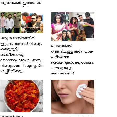
ആരാധകര്‍; ഇത്തവണ
രക്തദാനത്തില്‍
പങ്കെടുക്കുക 17
രാജ്യങ്ങളിലായി 40,000
പേര്‍
'ഒരു ദശാബ്ദത്തിന്
ഇപ്പുറം ഞങ്ങള്‍ വീണ്ടും
ലോകയ്ക്ക്
കണ്ടുമുട്ടി;
വേണ്ടിയുള്ള കഠിനമായ
ടൊവിനോയും
പരിശീലന
ജോണ്‍പോളും ചേതനും
സെഷനുകള്‍ക്ക് ശേഷം,
വീണ്ടുമൊന്നിക്കുന്നു; ടീം
ചതവുകളും
'ഗപ്പി' വീണ്ടും
കണങ്കാലില്‍
ഉളുക്കുമായി നീ
വീട്ടിലേക്ക് വന്ന
ദിവസങ്ങളാണ്
അമ്മയെന്ന നിലയില്‍
ഓര്‍ക്കുന്നത്;ക്രാഫ്റ്റിനോടുള്ള
നിന്റെ സമര്‍പ്പണവും
അച്ചടക്കവും