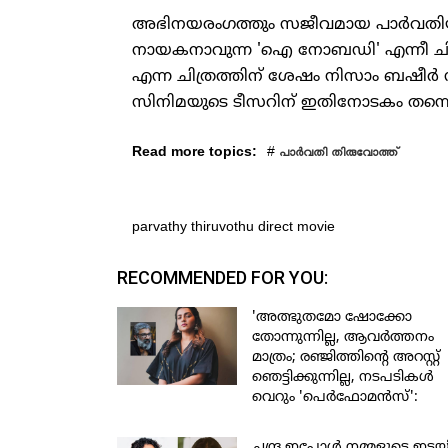
അഭിനയരംഗത്തും സജീവമായ പാര്‍വതിയുടേതായ
നായകനാവുന്ന 'ഐ നോബഡി' എന്നീ ചിത്ര
എന്ന ചിത്രത്തിന് ശേഷം നിസാം ബഷീര്
സിനിമയുടെ ടീസറിന് ഇതിനോടകം തന്നെ മ
Read more topics:
#
പാര്‍വതി തിരുവോത്ത്
parvathy thiruvothu direct movie
RECOMMENDED FOR YOU:
'അത്ഭുതമോ ഷോക്കോ
തോന്നുന്നില്ല, ആവര്‍ത്തനം
മാത്രം; രഞ്ജിത്തിന്റെ അറസ്റ്റ്
ഞെട്ടിക്കുന്നില്ല, നടപടികള്‍
വെറും 'പെര്‍ഫോമന്‍സ്':
രൂക്ഷവിമര്‍ശനവുമായി പാര്
തിരുവോത്ത്
ചന്ദ്ര ഇപ്പോള്‍ നമ്മളുടെ ഇടയ