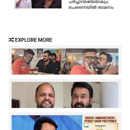
ചര്‍ച്ചാവിഷയമാകും;
ചെന്നൈയില്‍ താമസം
മാറുന്നതാണ് നല്ലത്;
സൗബിനോട് ലോകേഷ്
പറഞ്ഞത്
EXPLORE MORE
ഒരാള്‍ തളര്‍ന്നു പോയാല്‍ നാല് പേര്‍ ചേര്‍ന്ന് കൈ
കൊടുക്കണം; അതാണ് ഏറ്റവും വലിയ ദൈവ തുണ;
ആരോഗ്യം ശരിയാകുന്നത് വരെ ഞാന്‍
നോക്കിക്കോളാം; മികച്ച കലാകാരനെ മലയാളത്തിന്
തിരിച്ചു വേണം; ഉല്ലാസ് പന്തളത്തിനും കുടുംബത്തിനും
ധനസഹായവുമായി നടന്‍ ബാല
'പ്രധാനപ്പെട്ട റോളിലായിരുന്നു ലാല്‍ സാറിന്റെ