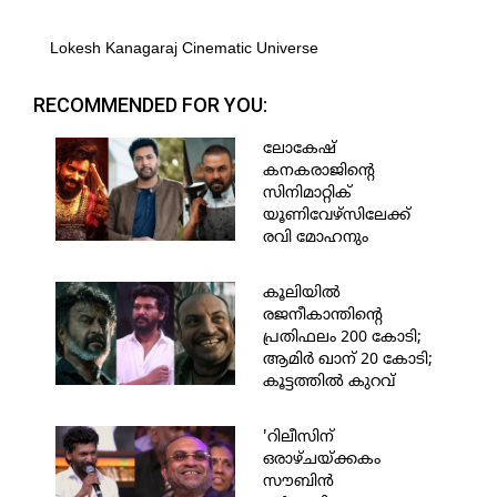
Lokesh Kanagaraj Cinematic Universe
RECOMMENDED FOR YOU:
ലോകേഷ്
കനകരാജിന്റെ
സിനിമാറ്റിക്
യൂണിവേഴ്സിലേക്ക്
രവി മോഹനും
എത്തുന്നു; എത്തുന്നത്
ബെന്‍സില്‍;
കൂലിയില്‍
സെക്കന്‍ഡ് ലീഡായി
രജനീകാന്തിന്റെ
പ്രതിഫലം 200 കോടി;
ആമിര്‍ ഖാന് 20 കോടി;
കൂട്ടത്തില്‍ കുറവ്
ലഭിക്കുന്നത് സൗബിന്
ഒരു കോടി; റിലീസിന്
'റിലീസിന്
മുന്‍പ് ചര്‍ച്ചയായി
ഒരാഴ്ചയ്ക്കകം
താരങ്ങളുടെ പ്രതഫല
സൗബിന്‍
പട്ടിക