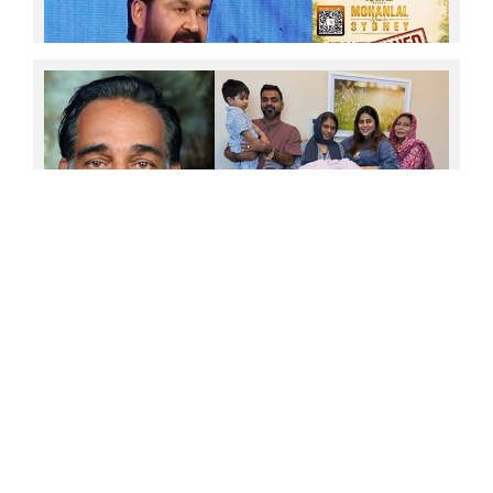
ക്യാരക്ടര്‍; 'ആദ്യം സ്‌ക്രിപ്റ്റ് ഇഷ്ടമാകണം, എന്നിട്ടേ
സെക്കന്‍ഡറി ആര്‍ട്ടിസ്റ്റുകളെക്കുറിച്ച് ചിന്തിക്കുള്ളൂ'
എന്ന് അവര്‍ മറുപടി നല്‍കി; അങ്ങനെ വിളിച്ചത്
എനിക്ക് ഇഷ്ടമായില്ല, ഞാന്‍ ആ പ്രൊജക്ടില്‍ നിന്ന്
പിന്മാറി'; വെളിപ്പെടുത്തി ജൂഡ് ആന്റണി ജോസഫ്
വിസ ലഭിച്ചില്ല: ഓസ്‌ട്രേലിയയില്‍ മോഹന്‍ലാല്‍ ഷോ
മാറ്റിവെച്ചു; സിംഗപ്പൂരില്‍ നിന്ന് താരം
ന്യൂസിലന്‍ഡിലേക്ക്; ആരാധകരോട് ഖേദം പ്രകടിപ്പിച്ച്
മോഹന്‍ലാല്‍; ചിത്രയ്ക്കും മനോജ് കെ ജയനും
കിട്ടിയ വിസ മോഹന്‍ലാലിന് മാത്രം നിഷേധിച്ചു;
ഓസട്രേലിയയിലെ പ്രവാസി മലയാളികള്‍ക്ക് നിരാശ;
ഉപ്പയുടെ സ്നേഹം അനുഭവിച്ചറിയുന്നതിന് മുന്‍പേ
എന്തുകൊണ്ട് ലാലിന് ഓസ്ട്രേലിയയില്‍
വിടപറഞ്ഞ ഞങ്ങള്‍ നിര്‍ഭാഗ്യവാന്മാര്‍; രണ്ടാമത്തെ
പോകാനായില്ല? കാരണം അജ്ഞാതം!
കുഞ്ഞിന്റെ കണ്ണുകളിലേക്ക് നോക്കുമ്പോള്‍,
അങ്ങയുടെ ഒരു അംശം കാണാന്‍ കഴിയുന്നു; ഉപ്പ
വേര്‍പിരിഞ്ഞ് 9 വര്‍ഷം പിന്നിടുമ്പോള്‍ കുറിപ്പുമായി
ഷംനാ കാസിം..