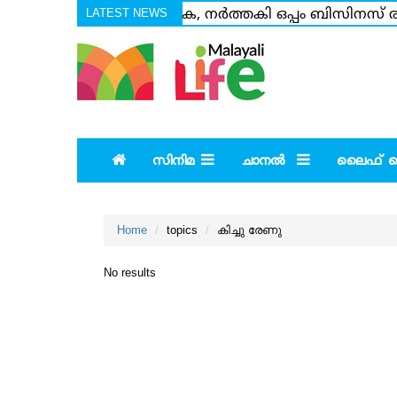
LATEST NEWS
ഗായിക, നര്‍ത്തകി ഒപ്പം ബിസിനസ് രംഗ
അമ്മയെന്ന് സൂചന; ലണ്ടനില്‍ ഉള്ള 
സിനിമ
ചാനല്‍
ലൈഫ് സ്റ
Home
topics
കിച്ചു രേണു
No results