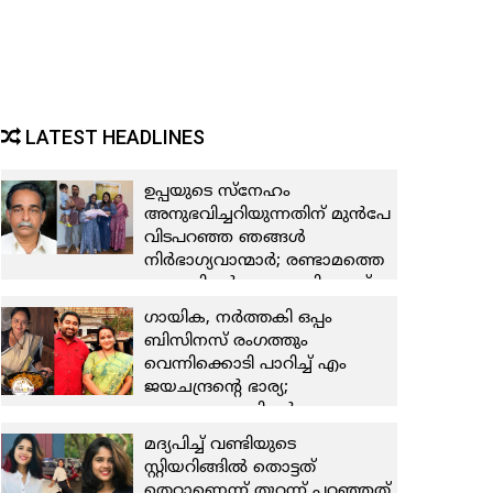
LATEST HEADLINES
ഉപ്പയുടെ സ്നേഹം
അനുഭവിച്ചറിയുന്നതിന് മുന്‍പേ
വിടപറഞ്ഞ ഞങ്ങള്‍
നിര്‍ഭാഗ്യവാന്മാര്‍; രണ്ടാമത്തെ
കുഞ്ഞിന്റെ കണ്ണുകളിലേക്ക്
നോക്കുമ്പോള്‍, അങ്ങയുടെ
ഗായിക, നര്‍ത്തകി ഒപ്പം
ഒരു അംശം കാണാന്‍
ബിസിനസ് രംഗത്തും
കഴിയുന്നു; ഉപ്പ വേര്‍പിരിഞ്ഞ് 9
വെന്നിക്കൊടി പാറിച്ച് എം
വര്‍ഷം പിന്നിടുമ്പോള്‍
ജയചന്ദ്രന്റെ ഭാര്യ;
കുറിപ്പുമായി ഷംനാ കാസിം..
കൈപ്പുണ്യത്തിന്റെ
8 August 2026
കലവറയൊരുക്കി മംഗല്യ
മദ്യപിച്ച് വണ്ടിയുടെ
കാറ്ററിങ്
സ്റ്റിയറിങ്ങില്‍ തൊട്ടത്
തിരുവനന്തപുരത്തുകാര്‍ക്ക്
തെറ്റാണെന്ന് തുറന്ന് പറഞ്ഞത്