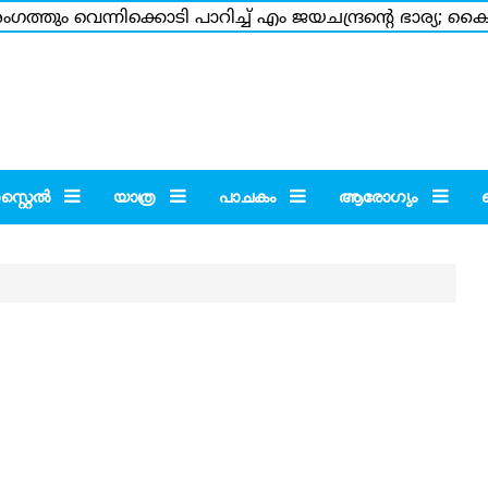
ത്തും വെന്നിക്കൊടി പാറിച്ച് എം ജയചന്ദ്രന്റെ ഭാര്യ; ക
സംഗീത ഉടന്‍ ചെന്നൈയിലെത്തിയേക്കും; വിജയ്ക്കെതിരായ 
്റൈല്‍
യാത്ര
പാചകം
ആരോഗ്യം