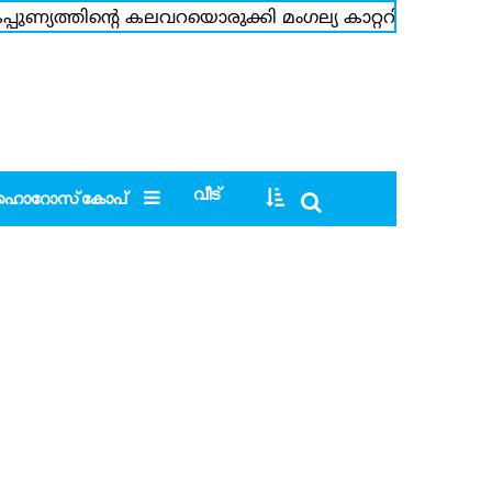
ൈപ്പുണ്യത്തിന്റെ കലവറയൊരുക്കി മംഗല്യ കാറ്ററിങ് തിരുവന
വിവാഹമോചന ഹര്‍ജി ഭാര്യ പിന്‍വലിച്ചതോടെ ചര്‍ച്ചയില
വീട്
ഹൊറോസ്‌കോപ്‌