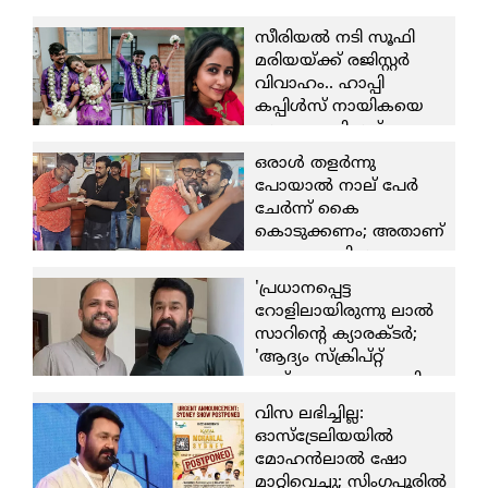
സീരിയല്‍ നടി സൂഫി
മരിയയ്ക്ക് രജിസ്റ്റര്‍
വിവാഹം.. ഹാപ്പി
കപ്പിള്‍സ് നായികയെ
സ്വന്തമാക്കിയത്
സംവിധായകനായ
ഒരാള്‍ തളര്‍ന്നു
ഹര്‍ഷാദ് ചെമ്പകശ്ശേരി
പോയാല്‍ നാല് പേര്‍
8 August 2026
ചേര്‍ന്ന് കൈ
കൊടുക്കണം; അതാണ്
ഏറ്റവും വലിയ ദൈവ
തുണ; ആരോഗ്യം
'പ്രധാനപ്പെട്ട
ശരിയാകുന്നത് വരെ
റോളിലായിരുന്നു ലാല്‍
ഞാന്‍ നോക്കിക്കോളാം;
സാറിന്റെ ക്യാരക്ടര്‍;
മികച്ച കലാകാരനെ
'ആദ്യം സ്‌ക്രിപ്റ്റ്
മലയാളത്തിന് തിരിച്ചു
ഇഷ്ടമാകണം, എന്നിട്ടേ
വേണം; ഉല്ലാസ്
സെക്കന്‍ഡറി
വിസ ലഭിച്ചില്ല:
പന്തളത്തിനും
ആര്‍ട്ടിസ്റ്റുകളെക്കുറിച്ച്
ഓസ്‌ട്രേലിയയില്‍
കുടുംബത്തിനും
ചിന്തിക്കുള്ളൂ' എന്ന്
മോഹന്‍ലാല്‍ ഷോ
ധനസഹായവുമായി
അവര്‍ മറുപടി നല്‍കി;
മാറ്റിവെച്ചു; സിംഗപ്പൂരില്‍
നടന്‍ ബാല