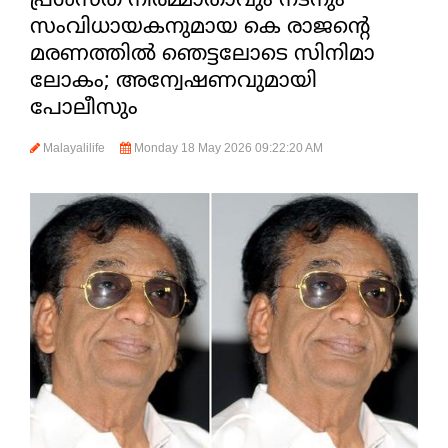
പ്രശസ്ത നിര്‍മ്മാതാവും നടനും
സംവിധായകനുമായ കെ രാജന്റെ
മരണത്തില്‍ ഞെട്ടലോടെ സിനിമാ
ലോകം; അന്വേഷണവുമായി
പോലീസും
Malayalilife
Monday 18 May 2026 09:22:20 AM