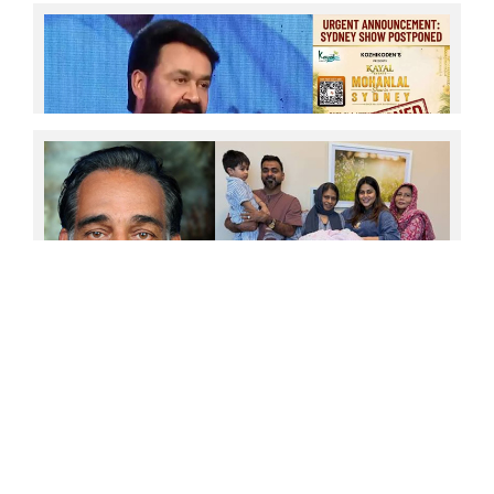
തിരിച്ചു വേണം; ഉല്ലാസ് പന്തളത്തിനും കുടുംബത്തിനും
ധനസഹായവുമായി നടന്‍ ബാല
'പ്രധാനപ്പെട്ട റോളിലായിരുന്നു ലാല്‍ സാറിന്റെ
ക്യാരക്ടര്‍; 'ആദ്യം സ്‌ക്രിപ്റ്റ് ഇഷ്ടമാകണം, എന്നിട്ടേ
സെക്കന്‍ഡറി ആര്‍ട്ടിസ്റ്റുകളെക്കുറിച്ച് ചിന്തിക്കുള്ളൂ'
എന്ന് അവര്‍ മറുപടി നല്‍കി; അങ്ങനെ വിളിച്ചത്
എനിക്ക് ഇഷ്ടമായില്ല, ഞാന്‍ ആ പ്രൊജക്ടില്‍ നിന്ന്
പിന്മാറി'; വെളിപ്പെടുത്തി ജൂഡ് ആന്റണി ജോസഫ്
വിസ ലഭിച്ചില്ല: ഓസ്‌ട്രേലിയയില്‍ മോഹന്‍ലാല്‍ ഷോ
മാറ്റിവെച്ചു; സിംഗപ്പൂരില്‍ നിന്ന് താരം
ന്യൂസിലന്‍ഡിലേക്ക്; ആരാധകരോട് ഖേദം പ്രകടിപ്പിച്ച്
മോഹന്‍ലാല്‍; ചിത്രയ്ക്കും മനോജ് കെ ജയനും
കിട്ടിയ വിസ മോഹന്‍ലാലിന് മാത്രം നിഷേധിച്ചു;
ഓസട്രേലിയയിലെ പ്രവാസി മലയാളികള്‍ക്ക് നിരാശ;
ഉപ്പയുടെ സ്നേഹം അനുഭവിച്ചറിയുന്നതിന് മുന്‍പേ
എന്തുകൊണ്ട് ലാലിന് ഓസ്ട്രേലിയയില്‍
വിടപറഞ്ഞ ഞങ്ങള്‍ നിര്‍ഭാഗ്യവാന്മാര്‍; രണ്ടാമത്തെ
പോകാനായില്ല? കാരണം അജ്ഞാതം!
കുഞ്ഞിന്റെ കണ്ണുകളിലേക്ക് നോക്കുമ്പോള്‍,
അങ്ങയുടെ ഒരു അംശം കാണാന്‍ കഴിയുന്നു; ഉപ്പ
വേര്‍പിരിഞ്ഞ് 9 വര്‍ഷം പിന്നിടുമ്പോള്‍ കുറിപ്പുമായി
ഷംനാ കാസിം..