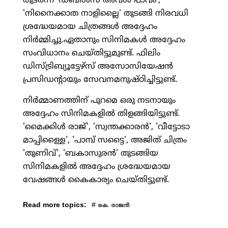
തുടര്‍ന്ന് 'ഡബിള്‍സ് അവള്‍ പാവം',
'നിനൈക്കാത നാളില്ലൈ' തുടങ്ങി നിരവധി
ശ്രദ്ധേയമായ ചിത്രങ്ങള്‍ അദ്ദേഹം
നിര്‍മ്മിച്ചു.ഏതാനും സിനിമകള്‍ അദ്ദേഹം
സംവിധാനം ചെയ്തിട്ടുമുണ്ട്. ഫിലിം
ഡിസ്ട്രിബ്യൂട്ടേഴ്‌സ് അസോസിയേഷന്‍
പ്രസിഡന്റായും സേവനമനുഷ്ഠിച്ചിട്ടുണ്ട്.
നിര്‍മ്മാണത്തിന് പുറമെ ഒരു നടനായും
അദ്ദേഹം സിനിമകളില്‍ തിളങ്ങിയിട്ടുണ്ട്.
'മൈക്കിള്‍ രാജ്', 'സ്വന്തക്കാരന്‍', 'വീട്ടോടാ
മാപ്പിള്ളൈ', 'പാമ്പ് സട്ടൈ', അജിത് ചിത്രം
'തുണിവ്', 'ബകാസുരന്‍' തുടങ്ങിയ
സിനിമകളില്‍ അദ്ദേഹം ശ്രദ്ധേയമായ
വേഷങ്ങള്‍ കൈകാര്യം ചെയ്തിട്ടുണ്ട്.
Read more topics:
#
കെ. രാജന്‍