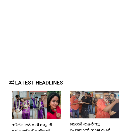
LATEST HEADLINES
ഒരാള്‍ തളര്‍ന്നു
സീരിയല്‍ നടി സൂഫി
പോയാല്‍ നാല് പേര്‍