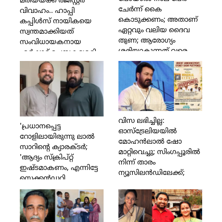
മരിയയ്ക്ക് രജിസ്റ്റര്‍
ചേര്‍ന്ന് കൈ
വിവാഹം.. ഹാപ്പി
കൊടുക്കണം; അതാണ്
കപ്പിള്‍സ് നായികയെ
ഏറ്റവും വലിയ ദൈവ
സ്വന്തമാക്കിയത്
തുണ; ആരോഗ്യം
സംവിധായകനായ
ശരിയാകുന്നത് വരെ
ഹര്‍ഷാദ് ചെമ്പകശ്ശേരി
ഞാന്‍ നോക്കിക്കോളാം;
മികച്ച കലാകാരനെ
മലയാളത്തിന് തിരിച്ചു
വേണം; ഉല്ലാസ്
പന്തളത്തിനും
കുടുംബത്തിനും
വിസ ലഭിച്ചില്ല:
ധനസഹായവുമായി
'പ്രധാനപ്പെട്ട
ഓസ്‌ട്രേലിയയില്‍
നടന്‍ ബാല
റോളിലായിരുന്നു ലാല്‍
മോഹന്‍ലാല്‍ ഷോ
സാറിന്റെ ക്യാരക്ടര്‍;
മാറ്റിവെച്ചു; സിംഗപ്പൂരില്‍
'ആദ്യം സ്‌ക്രിപ്റ്റ്
നിന്ന് താരം
ഇഷ്ടമാകണം, എന്നിട്ടേ
ന്യൂസിലന്‍ഡിലേക്ക്;
സെക്കന്‍ഡറി
ആരാധകരോട് ഖേദം
ആര്‍ട്ടിസ്റ്റുകളെക്കുറിച്ച്
പ്രകടിപ്പിച്ച്
ചിന്തിക്കുള്ളൂ' എന്ന്
മോഹന്‍ലാല്‍;
അവര്‍ മറുപടി നല്‍കി;
ചിത്രയ്ക്കും മനോജ് കെ
അങ്ങനെ വിളിച്ചത്