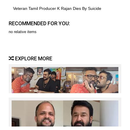
Veteran Tamil Producer K Rajan Dies By Suicide
RECOMMENDED FOR YOU:
no relative items
EXPLORE MORE
ഒരാള്‍ തളര്‍ന്നു പോയാല്‍ നാല് പേര്‍ ചേര്‍ന്ന് കൈ
കൊടുക്കണം; അതാണ് ഏറ്റവും വലിയ ദൈവ തുണ;
ആരോഗ്യം ശരിയാകുന്നത് വരെ ഞാന്‍
നോക്കിക്കോളാം; മികച്ച കലാകാരനെ മലയാളത്തിന്