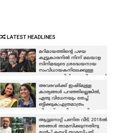
LATEST HEADLINES
മറിമായത്തിന്റെ പഴയ
കൂട്ടുകാരനില്‍ നിന്ന് മലയാള
സിനിമയുടെ ശ്രദ്ധേയനായ
സംവിധായകനിലേക്കുള്ള
യാത്ര; അതിന് സാക്ഷിയാകാന്‍
കഴിഞ്ഞതില്‍ സുഹൃത്ത് എന്ന
അവരവര്‍ക്ക് ഇഷ്ട്മുള്ള
നിലയില്‍ സന്തോഷം; ജിയോ
കാര്യങ്ങള്‍ പറഞ്ഞില്ലെങ്കില്‍,
ബേബിയെ കണ്ട് മുട്ടിയ
ഏതു വിധേനയും തേച്ച്
സന്തോഷം പങ്കിട്ട് നിയാസ്
ഒട്ടിക്കുക;എത്രമാത്രം
ബക്കര്‍
നികൃഷ്ട്ടമായി സംസാരിക്കാമോ
7 August 2026
അത്രയും
ആറ്റുനോറ്റ് പണിത വീട്; 2018ല്‍
സംസാരിക്കുക;ഇത്രയധികം
ഞങ്ങള്‍ താമസിക്കുന്നതിനു
വലിച്ചു കീറാന്‍ ഈ മോള്‍
മുന്‍പ് കയറി താമസിച്ചത്