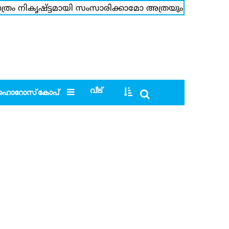
എത്രമാത്രം നികൃഷ്ട്ടമായി സംസാരിക്കാമോ അത്രയും സംസാര
്ടോകളും കാരണം അഹങ്കാരി പട്ടം;പല സിറ്റുവേഷനിലും അഡ്ജസ
വീട്
ഹൊറോസ്‌കോപ്‌