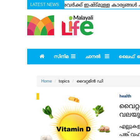
LATEST NEWS
അവരവര്‍ക്ക് ഇഷ്ട്മുള്ള കാര്യങ്ങള്
എത്തിയില്ലെന്നതിന്റെ പേരില്‍ വിമര്
സിനിമ
ചാനല്‍
ലൈഫ് സ്റ
Home
topics
വൈറ്റമിന്‍ ഡി
health
വൈറ്റ
വലയുന
എല്ലുകള
പങ്ക് വ